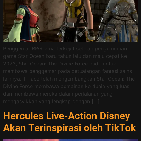
Penggemar RPG lama terkejut setelah pengumuman
game Star Ocean baru tahun lalu dan maju cepat ke
2022, Star Ocean: The Divine Force hadir untuk
membawa penggemar pada petualangan fantasi sains
lainnya. Tri-ace telah mengembangkan Star Ocean: The
Divine Force membawa pemainan ke dunia yang luas
dan membawa mereka dalam perjalanan yang
mengasyikkan yang lengkap dengan […]
Hercules Live-Action Disney
Akan Terinspirasi oleh TikTok