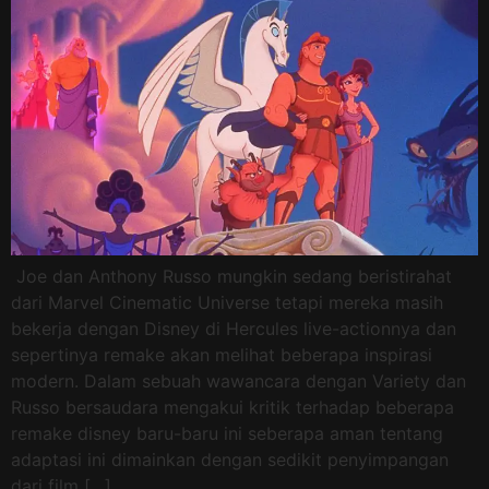
Joe dan Anthony Russo mungkin sedang beristirahat
dari Marvel Cinematic Universe tetapi mereka masih
bekerja dengan Disney di Hercules live-actionnya dan
sepertinya remake akan melihat beberapa inspirasi
modern. Dalam sebuah wawancara dengan Variety dan
Russo bersaudara mengakui kritik terhadap beberapa
remake disney baru-baru ini seberapa aman tentang
adaptasi ini dimainkan dengan sedikit penyimpangan
dari film […]