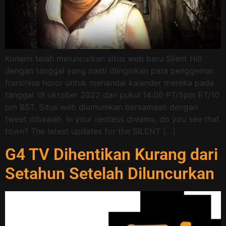
Konami telah meluncurkan situs web baru Silent Hill
dengan tanggal yang pasti diinginkan para penggemar
franchise horor untuk menandai kalender mereka pada
tanggal 19 oktober 2022 dan pukul 14:00 PT/5pm ET/10
pm BST. Situs web diumumkan bersamaan dengan
tweet dibawah. In your restless dreams, do you see that
town? The latest updates for the SILENT […]
G4 TV Dihentikan Kurang dari
Setahun Setelah Diluncurkan