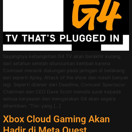
Sayangnya kebangkitan G4 TV akan berakhir kurang
dari setahun setelah diluncurkan kembali karena
Comcast menarik dukungan pada jaringan di belakang
seri seperti Xplay, Attack of the show dan masih banyak
lagi. Seperti dilansir dari Deadline, Comcast Spectacor
Chairman dan CEO Dave Scott menulis surat kepada
semua karyawan dan mengatakan G4 akan segera
dihentikan. “Tim: yang […]
Xbox Cloud Gaming Akan
Hadir di Meta Quest