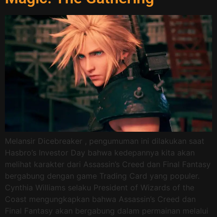
Melansir Dicebreaker , pengumuman ini dilakukan saat
Hasbro’s Investor Day bahwa kedepannya kita akan
melihat karakter dari Assassin’s Creed dan Final Fantasy
bergabung dengan game Trading Card yang populer.
Cynthia Williams selaku President of Wizards of the
Coast mengungkapkan bahwa Assassin’s Creed dan
Final Fantasy akan bergabung dalam permainan melalui