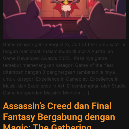
Game dengan genre Roguelite, Cult of the Lamb saat ini
tengah menikmati malam indah di acara Australian
Game Developer Awards 2022. Pasalnya game
tersebut memenangkan kategori Game of the Year
ditambah dengan 3 penghargaan tambahan lainnya
untuk kategori Excellence in Gameplay, Excellence in
Music, dan Excellence in Art. Dikembangkan oleh Studio
Game Independen Massive Monster […]
Assassin’s Creed dan Final
Fantasy Bergabung dengan
Magic: The Gathering