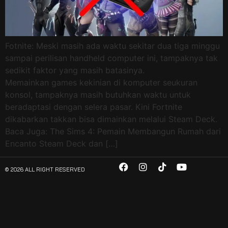
Fotnite: Meski masih ada waktu sekitar dua tiga minggu
sampai perilisan handheld computer ini, tampaknya tak
sedikit faktor yang masih batasinya.
Memainkan games kekinian di komputer seukuran
konsol, tampaknya masih butuhkan waktu untuk
beradaptasi dengan selera pasar. Kini Fortnite
dikabarkan takkan bisa dimainkan melalui Steam Deck.
Baca Juga: The Sims 4: Pemain Membangun Rumah dari
Encanto Steam Deck dan […]
© 2026 ALL RIGHT RESERVED