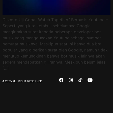
Discord Uji Coba “Watch Together” Berbasis Youtube –
Seperti yang kita ketahui, sebelumnya Google
mengirimkan surat kepada beberapa developer bot
musik yang menggunakan Youtube sebagai sumber
pemutar musiknya. Meskipun saat ini hanya dua bot
populer yang diberikan surat oleh Google, namun tidak
menutup kemungkinan bahwa bot musik lainnya akan
segera mendapatkan gilirannya. Meskipun belum jelas
[…]
© 2026 ALL RIGHT RESERVED