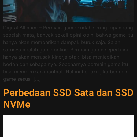
Digital Alliance – Bermain game sudah sering dipandang
sebelah mata, banyak sekali opini-opini bahwa game itu
hanya akan memberikan dampak buruk saja. Salah
satunya adalah game online. Bermain game seperti ini
hanya akan merusak kinerja otak, bisa menjadikan
bodoh dan sebagainya. Sebenarnya bermain game itu
bisa memberikan manfaat. Hal ini berlaku jika bermain
game sesuai […]
Perbedaan SSD Sata dan SSD
NVMe