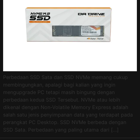
Perbedaan SSD Sata dan SSD NVMe memang cukup
membingungkan, apalagi bagi kalian yang ingin
mengupgrade PC tetapi masih bingung dengan
perbedaan kedua SSD Tersebut. NVMe atau lebih
dikenal dengan Non-Volatile Memory Express adalah
salah satu jenis penyimpanan data yang terdapat pada
perangkat PC Desktop. SSD NVMe berbeda dengan
SSD Sata. Perbedaan yang paling utama dari […]